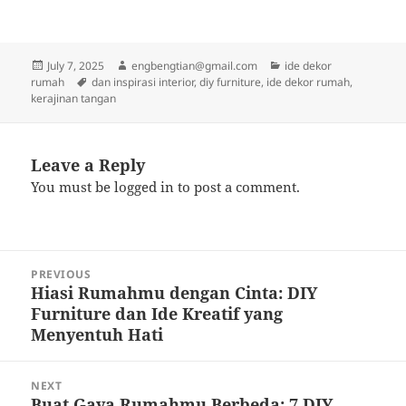
“`
Posted
Author
Categories
July 7, 2025
engbengtian@gmail.com
ide dekor
on
Tags
rumah
dan inspirasi interior
,
diy furniture
,
ide dekor rumah
,
kerajinan tangan
Leave a Reply
You must be
logged in
to post a comment.
Post
PREVIOUS
navigation
Hiasi Rumahmu dengan Cinta: DIY
Previous
Furniture dan Ide Kreatif yang
post:
Menyentuh Hati
NEXT
Buat Gaya Rumahmu Berbeda: 7 DIY
Next