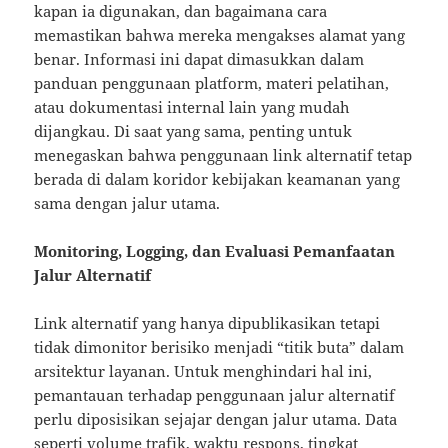
kapan ia digunakan, dan bagaimana cara
memastikan bahwa mereka mengakses alamat yang
benar. Informasi ini dapat dimasukkan dalam
panduan penggunaan platform, materi pelatihan,
atau dokumentasi internal lain yang mudah
dijangkau. Di saat yang sama, penting untuk
menegaskan bahwa penggunaan link alternatif tetap
berada di dalam koridor kebijakan keamanan yang
sama dengan jalur utama.
Monitoring, Logging, dan Evaluasi Pemanfaatan
Jalur Alternatif
Link alternatif yang hanya dipublikasikan tetapi
tidak dimonitor berisiko menjadi “titik buta” dalam
arsitektur layanan. Untuk menghindari hal ini,
pemantauan terhadap penggunaan jalur alternatif
perlu diposisikan sejajar dengan jalur utama. Data
seperti volume trafik, waktu respons, tingkat