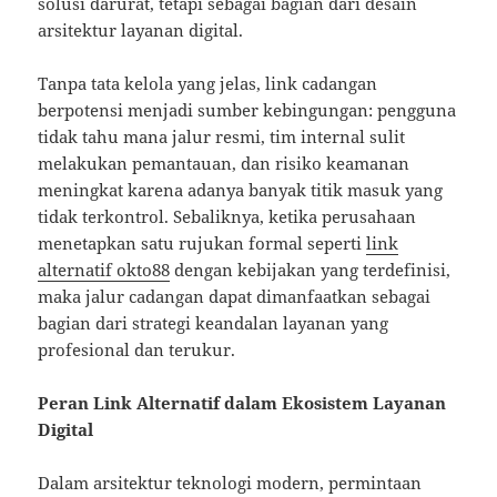
solusi darurat, tetapi sebagai bagian dari desain
arsitektur layanan digital.
Tanpa tata kelola yang jelas, link cadangan
berpotensi menjadi sumber kebingungan: pengguna
tidak tahu mana jalur resmi, tim internal sulit
melakukan pemantauan, dan risiko keamanan
meningkat karena adanya banyak titik masuk yang
tidak terkontrol. Sebaliknya, ketika perusahaan
menetapkan satu rujukan formal seperti
link
alternatif okto88
dengan kebijakan yang terdefinisi,
maka jalur cadangan dapat dimanfaatkan sebagai
bagian dari strategi keandalan layanan yang
profesional dan terukur.
Peran Link Alternatif dalam Ekosistem Layanan
Digital
Dalam arsitektur teknologi modern, permintaan