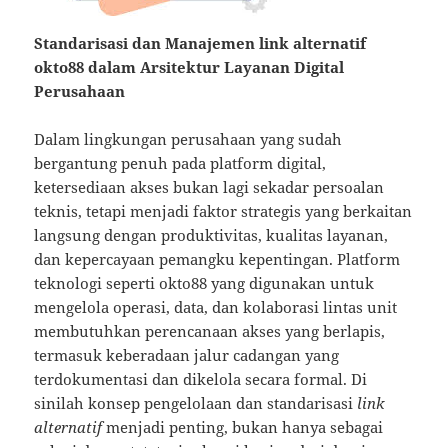
Standarisasi dan Manajemen link alternatif
okto88 dalam Arsitektur Layanan Digital
Perusahaan
Dalam lingkungan perusahaan yang sudah
bergantung penuh pada platform digital,
ketersediaan akses bukan lagi sekadar persoalan
teknis, tetapi menjadi faktor strategis yang berkaitan
langsung dengan produktivitas, kualitas layanan,
dan kepercayaan pemangku kepentingan. Platform
teknologi seperti okto88 yang digunakan untuk
mengelola operasi, data, dan kolaborasi lintas unit
membutuhkan perencanaan akses yang berlapis,
termasuk keberadaan jalur cadangan yang
terdokumentasi dan dikelola secara formal. Di
sinilah konsep pengelolaan dan standarisasi
link
alternatif
menjadi penting, bukan hanya sebagai