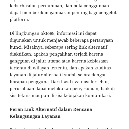
keberhasilan permintaan, dan pola penggunaan
dapat memberikan gambaran penting bagi pengelola
platform.
Di lingkungan okto88, informasi ini dapat
digunakan untuk menjawab beberapa pertanyaan
kunci. Misalnya, seberapa sering link alternatif
diaktifkan, apakah pengalihan terjadi karena
gangguan di jalur utama atau karena kebiasaan
tertentu di wilayah tertentu, dan apakah kualitas
layanan di jalur alternatif sudah setara dengan
harapan pengguna. Dari hasil evaluasi tersebut,
perusahaan dapat melakukan penyesuaian, baik di
sisi teknis maupun di sisi kebijakan komunikasi.
Peran Link Alternatif dalam Rencana
Kelangsungan Layanan