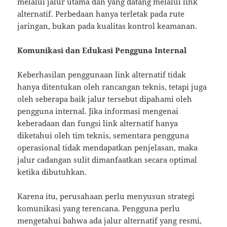
melalui jalur utama dan yang datang melalui link
alternatif. Perbedaan hanya terletak pada rute
jaringan, bukan pada kualitas kontrol keamanan.
Komunikasi dan Edukasi Pengguna Internal
Keberhasilan penggunaan link alternatif tidak
hanya ditentukan oleh rancangan teknis, tetapi juga
oleh seberapa baik jalur tersebut dipahami oleh
pengguna internal. Jika informasi mengenai
keberadaan dan fungsi link alternatif hanya
diketahui oleh tim teknis, sementara pengguna
operasional tidak mendapatkan penjelasan, maka
jalur cadangan sulit dimanfaatkan secara optimal
ketika dibutuhkan.
Karena itu, perusahaan perlu menyusun strategi
komunikasi yang terencana. Pengguna perlu
mengetahui bahwa ada jalur alternatif yang resmi,