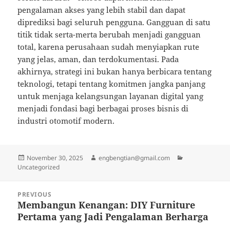
pengalaman akses yang lebih stabil dan dapat
diprediksi bagi seluruh pengguna. Gangguan di satu
titik tidak serta-merta berubah menjadi gangguan
total, karena perusahaan sudah menyiapkan rute
yang jelas, aman, dan terdokumentasi. Pada
akhirnya, strategi ini bukan hanya berbicara tentang
teknologi, tetapi tentang komitmen jangka panjang
untuk menjaga kelangsungan layanan digital yang
menjadi fondasi bagi berbagai proses bisnis di
industri otomotif modern.
Posted
Author
Categories
November 30, 2025
engbengtian@gmail.com
on
Uncategorized
Post
PREVIOUS
navigation
Membangun Kenangan: DIY Furniture
Previous
Pertama yang Jadi Pengalaman Berharga
post: