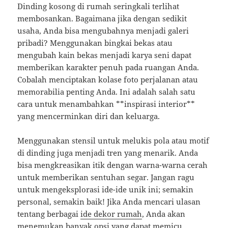
Dinding kosong di rumah seringkali terlihat
membosankan. Bagaimana jika dengan sedikit
usaha, Anda bisa mengubahnya menjadi galeri
pribadi? Menggunakan bingkai bekas atau
mengubah kain bekas menjadi karya seni dapat
memberikan karakter penuh pada ruangan Anda.
Cobalah menciptakan kolase foto perjalanan atau
memorabilia penting Anda. Ini adalah salah satu
cara untuk menambahkan **inspirasi interior**
yang mencerminkan diri dan keluarga.
Menggunakan stensil untuk melukis pola atau motif
di dinding juga menjadi tren yang menarik. Anda
bisa mengkreasikan itik dengan warna-warna cerah
untuk memberikan sentuhan segar. Jangan ragu
untuk mengeksplorasi ide-ide unik ini; semakin
personal, semakin baik! Jika Anda mencari ulasan
tentang berbagai
ide dekor rumah
, Anda akan
menemukan banyak opsi yang dapat memicu