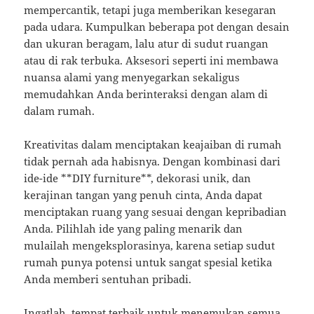
mempercantik, tetapi juga memberikan kesegaran
pada udara. Kumpulkan beberapa pot dengan desain
dan ukuran beragam, lalu atur di sudut ruangan
atau di rak terbuka. Aksesori seperti ini membawa
nuansa alami yang menyegarkan sekaligus
memudahkan Anda berinteraksi dengan alam di
dalam rumah.
Kreativitas dalam menciptakan keajaiban di rumah
tidak pernah ada habisnya. Dengan kombinasi dari
ide-ide **DIY furniture**, dekorasi unik, dan
kerajinan tangan yang penuh cinta, Anda dapat
menciptakan ruang yang sesuai dengan kepribadian
Anda. Pilihlah ide yang paling menarik dan
mulailah mengeksplorasinya, karena setiap sudut
rumah punya potensi untuk sangat spesial ketika
Anda memberi sentuhan pribadi.
Ingatlah, tempat terbaik untuk menemukan semua