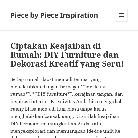
Piece by Piece Inspiration
MENU
AND
WIDGETS
Ciptakan Keajaiban di
Rumah: DIY Furniture dan
Dekorasi Kreatif yang Seru!
Setiap rumah dapat menjadi tempat yang
menakjubkan dengan berbagai **ide dekor
rumah**, **DIY furniture**, kerajinan tangan, dan
inspirasi interior. Kreativitas Anda bisa mengubah
ruang biasa menjadi luar biasa tanpa harus
menghabiskan banyak uang. Di sinilah keajaiban
DIY bermain, memungkinkan Anda untuk
mengeksplorasi dan menuangkan ide-ide unik ke