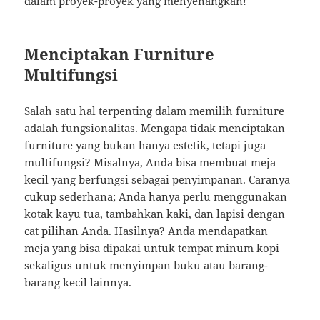
dalam proyek-proyek yang menyenangkan!
Menciptakan Furniture
Multifungsi
Salah satu hal terpenting dalam memilih furniture
adalah fungsionalitas. Mengapa tidak menciptakan
furniture yang bukan hanya estetik, tetapi juga
multifungsi? Misalnya, Anda bisa membuat meja
kecil yang berfungsi sebagai penyimpanan. Caranya
cukup sederhana; Anda hanya perlu menggunakan
kotak kayu tua, tambahkan kaki, dan lapisi dengan
cat pilihan Anda. Hasilnya? Anda mendapatkan
meja yang bisa dipakai untuk tempat minum kopi
sekaligus untuk menyimpan buku atau barang-
barang kecil lainnya.