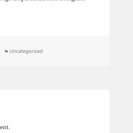
Categories
Uncategorized
ent.