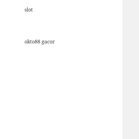
slot
okto88 gacor