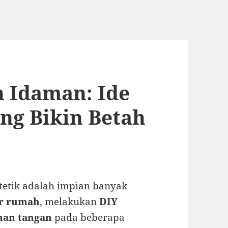
 Idaman: Ide
ng Bikin Betah
etik adalah impian banyak
or rumah
, melakukan
DIY
nan tangan
pada beberapa