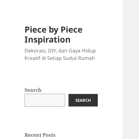
Piece by Piece
Inspiration
Dekorasi, DIY, dan Gaya Hidup
Kreatif di Setiap Sudut Rumah
Search
SEARCH
Recent Posts