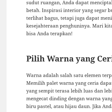
sudut ruangan, Anda dapat mencipta
betah. Inspirasi interior yang sega
terlihat bagus, tetapi juga dapat m
kesejahteraan penghuninya. Mari kit
bisa Anda terapkan!
Pilih Warna yang Cer
Warna adalah salah satu elemen ter
Memilih palet warna yang ceria da
yang sempit terasa lebih luas dan le
mengecat dinding dengan warna yang
biru pastel, atau hijau daun. Jika 