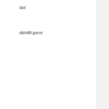
slot
okto88 gacor