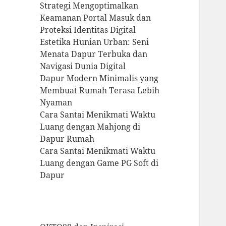
Strategi Mengoptimalkan
Keamanan Portal Masuk dan
Proteksi Identitas Digital
Estetika Hunian Urban: Seni
Menata Dapur Terbuka dan
Navigasi Dunia Digital
Dapur Modern Minimalis yang
Membuat Rumah Terasa Lebih
Nyaman
Cara Santai Menikmati Waktu
Luang dengan Mahjong di
Dapur Rumah
Cara Santai Menikmati Waktu
Luang dengan Game PG Soft di
Dapur