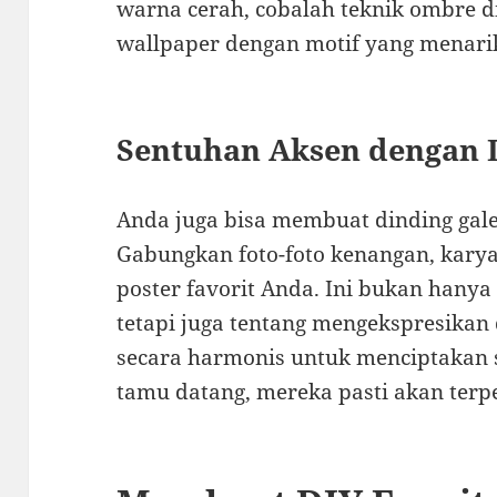
warna cerah, cobalah teknik ombre 
wallpaper dengan motif yang menari
Sentuhan Aksen dengan 
Anda juga bisa membuat dinding gale
Gabungkan foto-foto kenangan, karya
poster favorit Anda. Ini bukan han
tetapi juga tentang mengekspresikan d
secara harmonis untuk menciptakan 
tamu datang, mereka pasti akan terpe