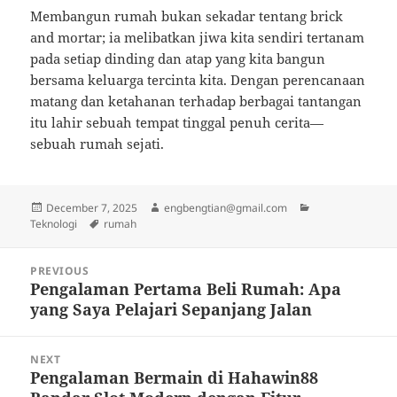
Membangun rumah bukan sekadar tentang brick
and mortar; ia melibatkan jiwa kita sendiri tertanam
pada setiap dinding dan atap yang kita bangun
bersama keluarga tercinta kita. Dengan perencanaan
matang dan ketahanan terhadap berbagai tantangan
itu lahir sebuah tempat tinggal penuh cerita—
sebuah rumah sejati.
Posted
Author
Categories
December 7, 2025
engbengtian@gmail.com
on
Tags
Teknologi
rumah
Post
PREVIOUS
navigation
Pengalaman Pertama Beli Rumah: Apa
Previous
yang Saya Pelajari Sepanjang Jalan
post:
NEXT
Pengalaman Bermain di Hahawin88
Next