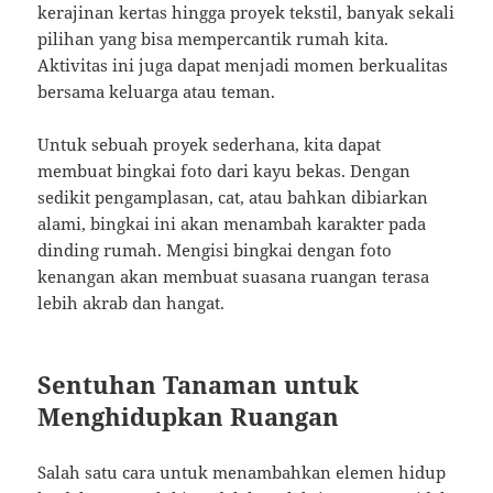
kerajinan kertas hingga proyek tekstil, banyak sekali
pilihan yang bisa mempercantik rumah kita.
Aktivitas ini juga dapat menjadi momen berkualitas
bersama keluarga atau teman.
Untuk sebuah proyek sederhana, kita dapat
membuat bingkai foto dari kayu bekas. Dengan
sedikit pengamplasan, cat, atau bahkan dibiarkan
alami, bingkai ini akan menambah karakter pada
dinding rumah. Mengisi bingkai dengan foto
kenangan akan membuat suasana ruangan terasa
lebih akrab dan hangat.
Sentuhan Tanaman untuk
Menghidupkan Ruangan
Salah satu cara untuk menambahkan elemen hidup