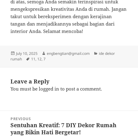
di atas, semoga Anda semakin terinspirasi untuk
mengekspresikan kreativitas Anda di rumah. Jangan
takut untuk bereksperimen dengan kerajinan
tangan dan menjadikannya sebagai bagian dari
interior Anda. Selamat mencoba!
Posted
Author
Categories
July 10, 2025
engbengtian@gmail.com
ide dekor
on
Tags
rumah
11
,
12
,
7
Leave a Reply
You must be
logged in
to post a comment.
Post
PREVIOUS
navigation
Sentuhan Kreatif: 7 DIY Dekor Rumah
Previous
yang Bikin Hati Bergetar!
post: