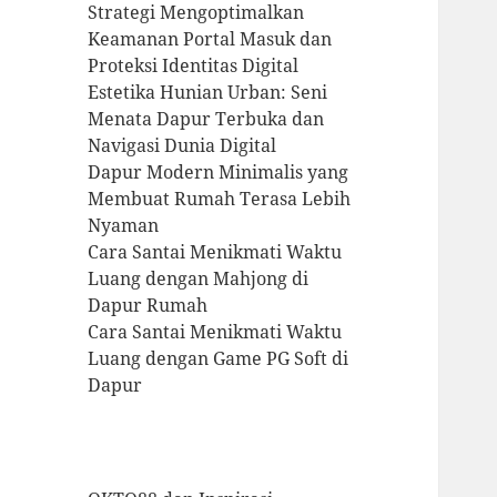
Strategi Mengoptimalkan
Keamanan Portal Masuk dan
Proteksi Identitas Digital
Estetika Hunian Urban: Seni
Menata Dapur Terbuka dan
Navigasi Dunia Digital
Dapur Modern Minimalis yang
Membuat Rumah Terasa Lebih
Nyaman
Cara Santai Menikmati Waktu
Luang dengan Mahjong di
Dapur Rumah
Cara Santai Menikmati Waktu
Luang dengan Game PG Soft di
Dapur