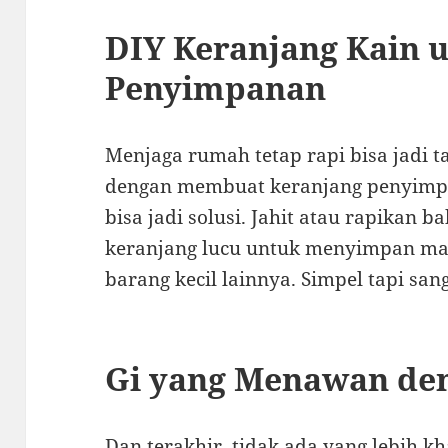
DIY Keranjang Kain 
Penyimpanan
Menjaga rumah tetap rapi bisa jadi t
dengan membuat keranjang penyimpan
bisa jadi solusi. Jahit atau rapikan 
keranjang lucu untuk menyimpan mai
barang kecil lainnya. Simpel tapi sa
Gi yang Menawan den
Dan terakhir, tidak ada yang lebih k