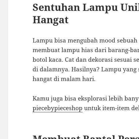
Sentuhan Lampu Uni
Hangat
Lampu bisa mengubah mood sebuah 
membuat lampu hias dari barang-bara
botol kaca. Cat dan dekorasi sesuai se
di dalamnya. Hasilnya? Lampu yang
hangat di malam hari.
Kamu juga bisa eksplorasi lebih banya
piecebypieceshop
untuk item-item de
Membuat Bantal Pers