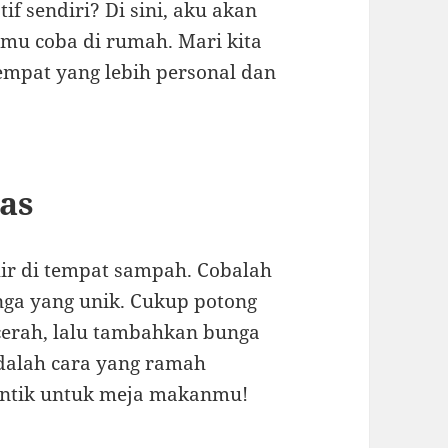
f sendiri? Di sini, aku akan
mu coba di rumah. Mari kita
mpat yang lebih personal dan
kas
hir di tempat sampah. Cobalah
ga yang unik. Cukup potong
 cerah, lalu tambahkan bunga
 adalah cara yang ramah
 cantik untuk meja makanmu!