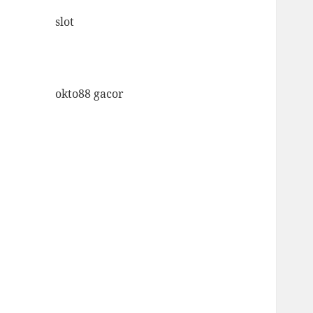
slot
okto88 gacor