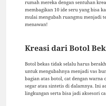
rumah mereka dengan sentuhan kreati
membagikan 10 ide seru yang bisa ka
mulai mengubah ruangmu menjadi te
menawan!
Kreasi dari Botol Be
Botol bekas tidak selalu harus berak
untuk mengubahnya menjadi vas bun
bagian atas botol, cat dengan warna
segar atau sintetis di dalamnya. Ini
lingkungan serta bisa jadi aksesori