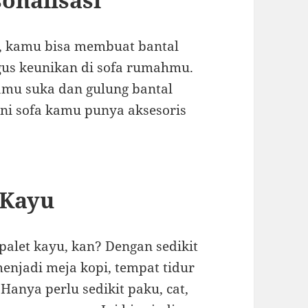
l, kamu bisa membuat bantal
us keunikan di sofa rumahmu.
amu suka dan gulung bantal
Kini sofa kamu punya aksesoris
 Kayu
alet kayu, kan? Dengan sedikit
menjadi meja kopi, tempat tidur
Hanya perlu sedikit paku, cat,