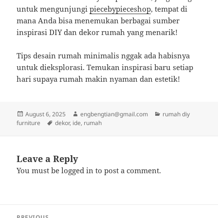
untuk mengunjungi
piecebypieceshop
, tempat di
mana Anda bisa menemukan berbagai sumber
inspirasi DIY dan dekor rumah yang menarik!
Tips desain rumah minimalis nggak ada habisnya
untuk dieksplorasi. Temukan inspirasi baru setiap
hari supaya rumah makin nyaman dan estetik!
Posted
Author
Categories
August 6, 2025
engbengtian@gmail.com
rumah diy
on
Tags
furniture
dekor
,
ide
,
rumah
Leave a Reply
You must be
logged in
to post a comment.
Post
PREVIOUS