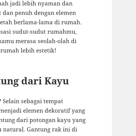
umah jadi lebih nyaman dan
t dan penuh dengan elemen
 betah berlama-lama di rumah.
isasi sudut-sudut rumahmu,
 kamu merasa seolah-olah di
rumah lebih estetik!
ung dari Kayu
 Selain sebagai tempat
menjadi elemen dekoratif yang
ntung dari potongan kayu yang
natural. Gantung rak ini di