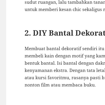
sudut ruangan, lalu tambahkan tanam
untuk memberi kesan chic sekaligus 
2. DIY Bantal Dekora
Membuat bantal dekoratif sendiri i
membeli kain dengan motif yang kamu
bentuk bantal. Isi bantal dengan da
kenyamanan ekstra. Dengan tata letak
atau kursi favoritmu, rasanya pasti
nonton film atau membaca buku.