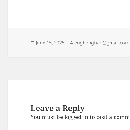
“`
Posted
Author
June 15, 2025
engbengtian@gmail.com
on
Leave a Reply
You must be
logged in
to post a comm