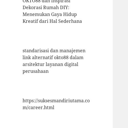
OKTO88 dan Inspirasi
Dekorasi Rumah DIY:
Menemukan Gaya Hidup
Kreatif dari Hal Sederhana
standarisasi dan manajemen
link alternatif okto88 dalam
arsitektur layanan digital
perusahaan
https://suksesmandiriutama.co
m/career.html