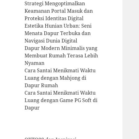
Strategi Mengoptimalkan
Keamanan Portal Masuk dan
Proteksi Identitas Digital
Estetika Hunian Urban: Seni
Menata Dapur Terbuka dan
Navigasi Dunia Digital
Dapur Modern Minimalis yang
Membuat Rumah Terasa Lebih
Nyaman
Cara Santai Menikmati Waktu
Luang dengan Mahjong di
Dapur Rumah
Cara Santai Menikmati Waktu
Luang dengan Game PG Soft di
Dapur