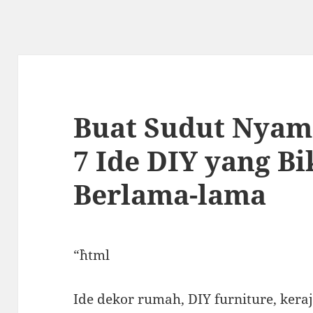
Buat Sudut Nyam
7 Ide DIY yang Bi
Berlama-lama
“`html
Ide dekor rumah, DIY furniture, keraj