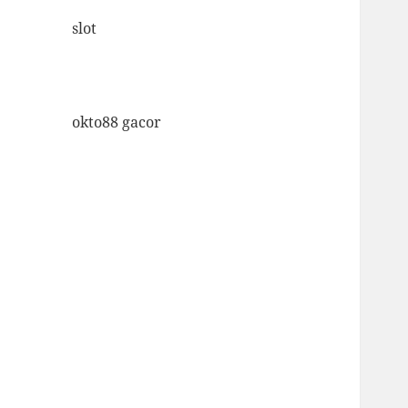
slot
okto88 gacor