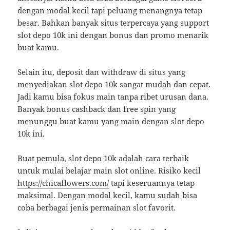
dengan modal kecil tapi peluang menangnya tetap
besar. Bahkan banyak situs terpercaya yang support
slot depo 10k ini dengan bonus dan promo menarik
buat kamu.
Selain itu, deposit dan withdraw di situs yang
menyediakan slot depo 10k sangat mudah dan cepat.
Jadi kamu bisa fokus main tanpa ribet urusan dana.
Banyak bonus cashback dan free spin yang
menunggu buat kamu yang main dengan slot depo
10k ini.
Buat pemula, slot depo 10k adalah cara terbaik
untuk mulai belajar main slot online. Risiko kecil
https://chicaflowers.com/
tapi keseruannya tetap
maksimal. Dengan modal kecil, kamu sudah bisa
coba berbagai jenis permainan slot favorit.