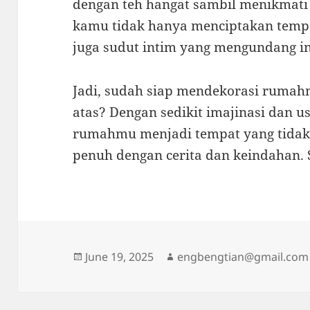
dengan teh hangat sambil menikmati b
kamu tidak hanya menciptakan tempat
juga sudut intim yang mengundang in
Jadi, sudah siap mendekorasi rumahm
atas? Dengan sedikit imajinasi dan 
rumahmu menjadi tempat yang tidak 
penuh dengan cerita dan keindahan. 
Posted
Author
June 19, 2025
engbengtian@gmail.com
on