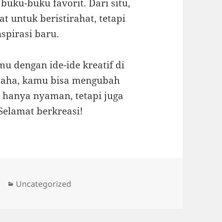
uku-buku favorit. Dari situ,
 untuk beristirahat, tetapi
spirasi baru.
u dengan ide-ide kreatif di
usaha, kamu bisa mengubah
hanya nyaman, tetapi juga
Selamat berkreasi!
Categories
Uncategorized