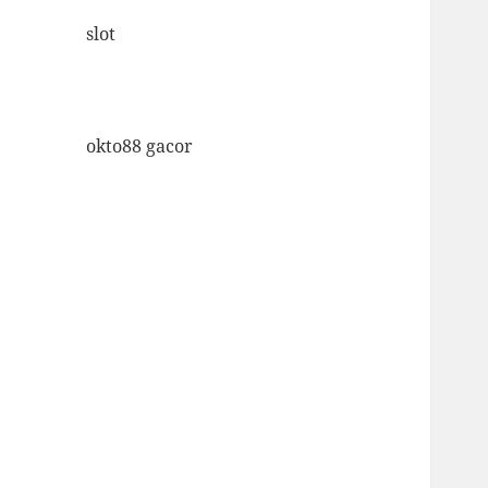
slot
okto88 gacor