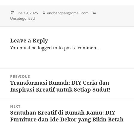
Posted
Author
Categories
June 19, 2025
engbengtian@gmail.com
on
Uncategorized
Leave a Reply
You must be
logged in
to post a comment.
Post
PREVIOUS
navigation
Transformasi Rumah: DIY Ceria dan
Previous
Inspirasi Kreatif untuk Setiap Sudut!
post:
NEXT
Sentuhan Kreatif di Rumah Kamu: DIY
Next
Furniture dan Ide Dekor yang Bikin Betah
post: